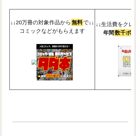
↓↓20万冊の対象作品から
無料
で↓↓
↓↓生活費をクレ
コミックなどがもらえます
年間
数千ポ