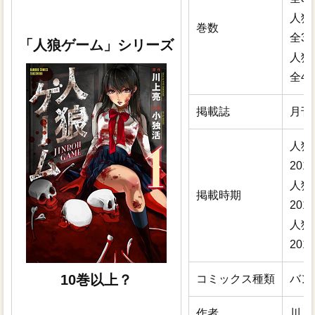
人狼
巻数
全3
「人狼ゲーム」シリーズ
人狼
全4
掲載誌
月刊
人狼
20
人狼
掲載時期
20
人狼
20
10巻以上？
コミックス種類
バン
作者
川上