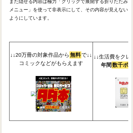
また隠せる内容は極力「クリックで展開する折りたたみ
メニュー」を使って非表示にして、その内容が見えない
ようにしています。
↓↓20万冊の対象作品から
無料
で↓↓
↓↓生活費をクレ
コミックなどがもらえます
年間
数千ポ