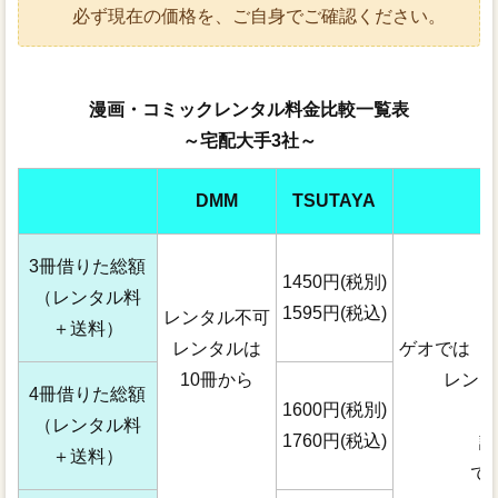
必ず現在の価格を、ご自身でご確認ください。
漫画・コミックレンタル料金比較一覧表
～宅配大手3社～
DMM
TSUTAYA
3冊借りた総額
1450円(税別)
（レンタル料
1595円(税込)
レンタル不可
＋送料）
レンタルは
ゲオでは「
10冊から
レンタ
4冊借りた総額
1600円(税別)
（レンタル料
1760円(税込)
詳
＋送料）
で