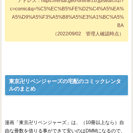
アドレス：https://rental.geo-online.co.jp/search2/?
c=comic&q=%C5%EC%B5%FE%D2%C4%A5%EA%
A5%D9%A5%F3%A5%B8%A5%E3%A1%BC%A5%
BA
（2022/09/02 管理人確認時点）
東京卍リベンジャーズの宅配のコミックレンタ
ルのまとめ
漫画「東京卍リベンジャーズ」は、（10冊以上なら）自
由な冊数を借りる事ができて安いのはDMMになるので、