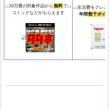
↓↓20万冊の対象作品から
無料
で↓↓
↓↓生活費をクレカ
コミックなどがもらえます
年間
数千ポイ