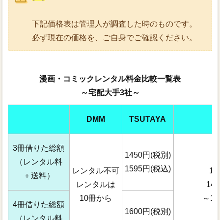
下記価格表は管理人が調査した時のものです。
必ず現在の価格を、ご自身でご確認ください。
漫画・コミックレンタル料金比較一覧表
～宅配大手3社～
DMM
TSUTAYA
3冊借りた総額
1450円(税別)
（レンタル料
1595円(税込)
レンタル不可
1
＋送料）
レンタルは
14
10冊から
～16
4冊借りた総額
1600円(税別)
（レンタル料