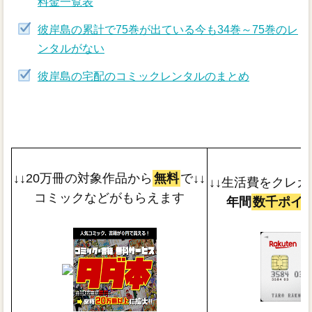
料金一覧表
彼岸島の累計で75巻が出ている今も34巻～75巻のレ
ンタルがない
彼岸島の宅配のコミックレンタルのまとめ
↓↓20万冊の対象作品から
無料
で↓↓
↓↓生活費をクレカ
コミックなどがもらえます
年間
数千ポイ