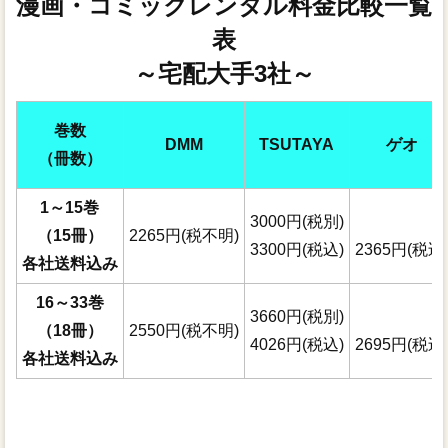
漫画・コミックレンタル料金比較一覧
表
～宅配大手3社～
巻数
DMM
TSUTAYA
ゲオ
（冊数）
1～15巻
3000円(税別)
（15冊）
2265円(税不明)
3300円(税込)
2365円(税込
各社送料込み
16～33巻
3660円(税別)
（18冊）
2550円(税不明)
4026円(税込)
2695円(税込
各社送料込み