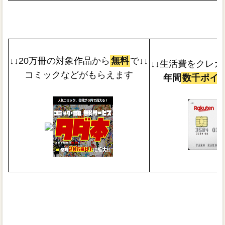
↓↓20万冊の対象作品から
無料
で↓↓
↓↓生活費をクレカ
コミックなどがもらえます
年間
数千ポイ