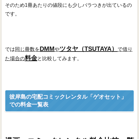
そのため1冊あたりの値段にも少しバラつきが出ているの
です。
DMM
ツタヤ（TSUTAYA）
では
同じ冊数を
や
で借り
料金
た場合の
と比較してみます。
彼岸島の宅配コミックレンタル「ゲオセット」
での料金一覧表